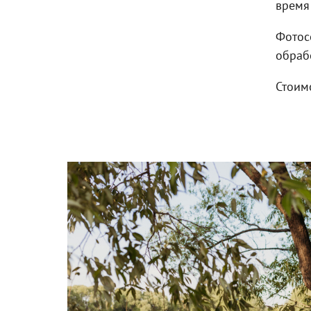
время 
Фотос
обрабо
Стоим