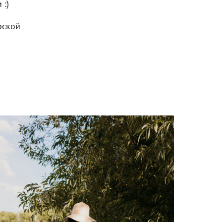
 :)
рской